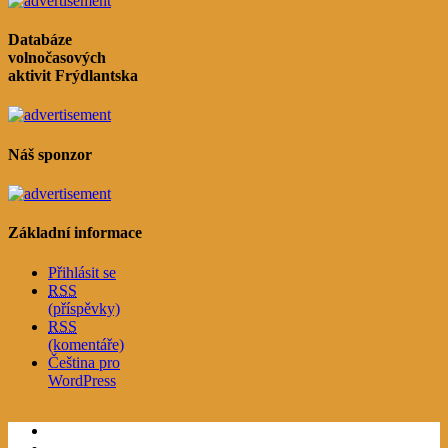
Databáze
volnočasových
aktivit Frýdlantska
Náš sponzor
Základní informace
Přihlásit se
RSS
(příspěvky)
RSS
(komentáře)
Čeština pro
WordPress
Facebook