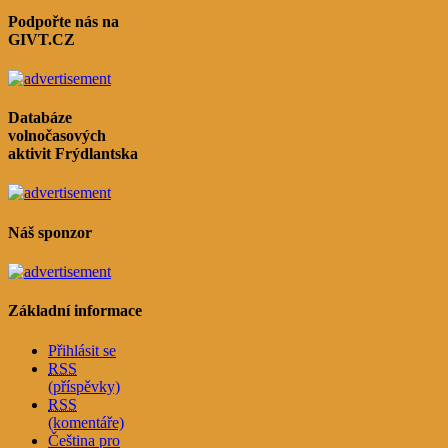
Podpořte nás na
GIVT.CZ
Databáze
volnočasových
aktivit Frýdlantska
Náš sponzor
Základní informace
Přihlásit se
RSS
(příspěvky)
RSS
(komentáře)
Čeština pro