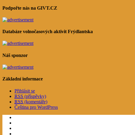
Podpořte nás na GIVT.CZ
Databáze volnočasových aktivit Frýdlantska
Náš sponzor
Základní informace
Přihlásit se
RSS
(příspěvky)
RSS
(komentáře)
Čeština pro WordPress
Facebook
Twitter
Google
RSS