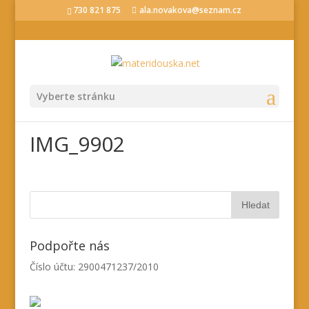
730 821 875
ala.novakova@seznam.cz
Vyberte stránku
IMG_9902
Podpořte nás
Číslo účtu: 2900471237/2010