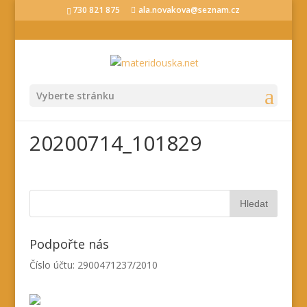
730 821 875
ala.novakova@seznam.cz
Vyberte stránku
20200714_101829
Podpořte nás
Číslo účtu: 2900471237/2010