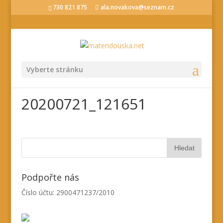
730 821 875
ala.novakova@seznam.cz
Vyberte stránku
20200721_121651
Podpořte nás
Číslo účtu: 2900471237/2010