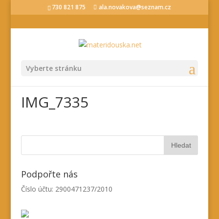
730 821 875
ala.novakova@seznam.cz
Vyberte stránku
IMG_7335
Podpořte nás
Číslo účtu: 2900471237/2010