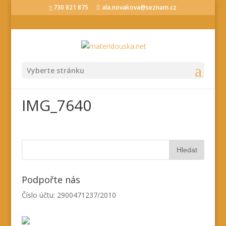
730 821 875
ala.novakova@seznam.cz
Vyberte stránku
IMG_7640
Podpořte nás
Číslo účtu: 2900471237/2010